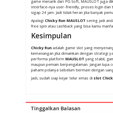
game menarik dari PG Soft, MAUSLOT juga dike
Interface-nya user-friendly, proses login dan
sigap 24 jam. Jadi tidak heran jika banyak pema
Apalagi
Chicky Run MAUSLOT
sering jadi an
free spin atau cashback yang bisa kamu man
Kesimpulan
Chicky Run
adalah game slot yang menyenang
kemenangan jika dimainkan dengan strategi yan
performa platform
MAUSLOT
yang stabil, ga
maupun pemain berpengalaman. Jangan lupa c
pahami polanya sebelum bermain dengan uang 
Jadi, sudah siap kejar telur emas di
slot Chi
Tinggalkan Balasan