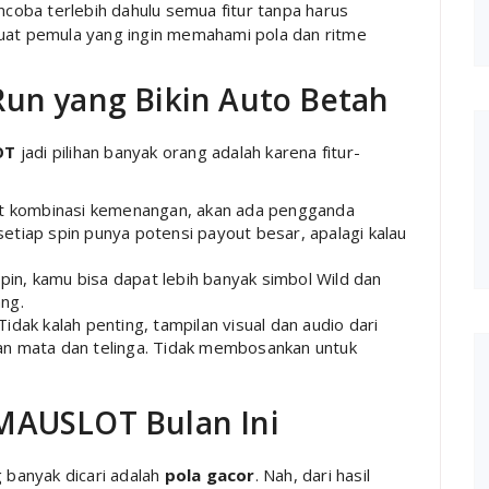
ncoba terlebih dahulu semua fitur tanpa harus
buat pemula yang ingin memahami pola dan ritme
Run yang Bikin Auto Betah
OT
jadi pilihan banyak orang adalah karena fitur-
pat kombinasi kemenangan, akan ada pengganda
 setiap spin punya potensi payout besar, apalagi kalau
pin, kamu bisa dapat lebih banyak simbol Wild dan
ng.
 Tidak kalah penting, tampilan visual dan audio dari
n mata dan telinga. Tidak membosankan untuk
 MAUSLOT Bulan Ini
g banyak dicari adalah
pola gacor
. Nah, dari hasil