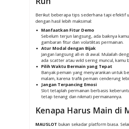
Run
Berikut beberapa tips sederhana tapi efektif 
dengan hasil lebih maksimal:
Manfaatkan Fitur Demo
Sebelum terjun langsung, ada baiknya kam
gambaran fitur dan volatilitas permainan.
Atur Modal dengan Bijak
Jangan langsung all-in di awal. Mulailah de
ada scatter atau wild sering muncul, kamu b
Pilih Waktu Bermain yang Tepat
Banyak pemain yang menyarankan untuk berma
malam, karena trafik pemain cenderung lebih
Jangan Terpancing Emosi
Slot tetaplah permainan berbasis keberunt
tetap tenang dan nikmati permainannya.
Kenapa Harus Main di
MAUSLOT
bukan sekadar platform biasa. Sel