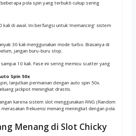
beberapa pola spin yang terbukti cukup sering
kali di awal. Ini berfungsi untuk ‘memancing’ sistem
banyak 30 kali menggunakan mode turbo. Biasanya di
 belum, jangan buru-buru stop.
 sampai 10 kali. Fase ini sering memicu scatter yang
Auto Spin 50x
pin, lanjutkan permainan dengan auto spin 50x.
luang jackpot meningkat drastis.
enangan karena sistem slot menggunakan RNG (Random
 merasakan frekuensi menang meningkat dengan pola
ng Menang di Slot Chicky