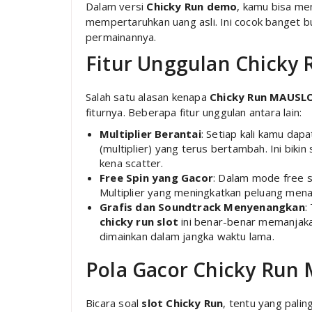
Dalam versi
Chicky Run demo
, kamu bisa me
mempertaruhkan uang asli. Ini cocok banget 
permainannya.
Fitur Unggulan Chicky 
Salah satu alasan kenapa
Chicky Run MAUSL
fiturnya. Beberapa fitur unggulan antara lain:
Multiplier Berantai
: Setiap kali kamu da
(multiplier) yang terus bertambah. Ini bikin
kena scatter.
Free Spin yang Gacor
: Dalam mode free s
Multiplier yang meningkatkan peluang mena
Grafis dan Soundtrack Menyenangkan
:
chicky run slot
ini benar-benar memanjaka
dimainkan dalam jangka waktu lama.
Pola Gacor Chicky Run
Bicara soal
slot Chicky Run
, tentu yang palin