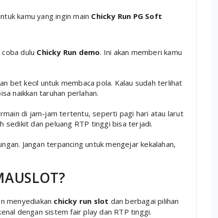
untuk kamu yang ingin main
Chicky Run PG Soft
u coba dulu
Chicky Run demo
. Ini akan memberi kamu
ngan bet kecil untuk membaca pola. Kalau sudah terlihat
isa naikkan taruhan perlahan.
in di jam-jam tertentu, seperti pagi hari atau larut
 sedikit dan peluang RTP tinggi bisa terjadi.
ungan. Jangan terpancing untuk mengejar kekalahan,
 MAUSLOT?
ain menyediakan
chicky run slot
dan berbagai pilihan
nal dengan sistem fair play dan RTP tinggi.