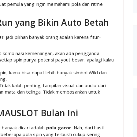
buat pemula yang ingin memahami pola dan ritme
Run yang Bikin Auto Betah
OT
jadi pilihan banyak orang adalah karena fitur-
pat kombinasi kemenangan, akan ada pengganda
 setiap spin punya potensi payout besar, apalagi kalau
pin, kamu bisa dapat lebih banyak simbol Wild dan
ng.
 Tidak kalah penting, tampilan visual dan audio dari
n mata dan telinga. Tidak membosankan untuk
 MAUSLOT Bulan Ini
g banyak dicari adalah
pola gacor
. Nah, dari hasil
beberapa pola spin yang terbukti cukup sering