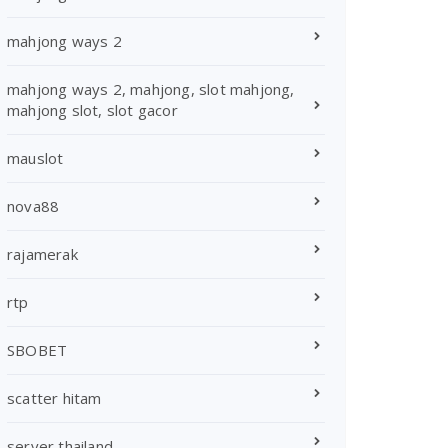
mahjong ways 2
mahjong ways 2, mahjong, slot mahjong,
mahjong slot, slot gacor
mauslot
nova88
rajamerak
rtp
SBOBET
scatter hitam
server thailand