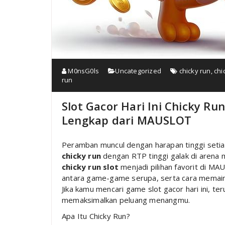
M0nsG0ls
Uncategorized
chicky run
,
chi
run
Slot Gacor Hari Ini Chicky Ru
Lengkap dari MAUSLOT
Peramban muncul dengan harapan tinggi seti
chicky run
dengan RTP tinggi galak di arena ma
chicky run slot
menjadi pilihan favorit di M
antara game-game serupa, serta cara memai
Jika kamu mencari game slot gacor hari ini, t
memaksimalkan peluang menangmu.
Apa Itu Chicky Run?