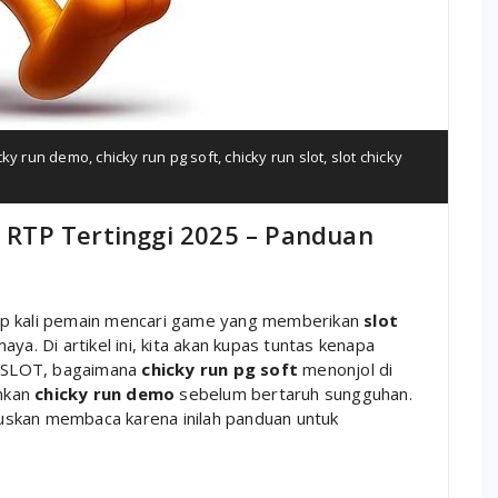
cky run demo
,
chicky run pg soft
,
chicky run slot
,
slot chicky
n RTP Tertinggi 2025 – Panduan
ap kali pemain mencari game yang memberikan
slot
ya. Di artikel ini, kita akan kupas tuntas kenapa
AUSLOT, bagaimana
chicky run pg soft
menonjol di
nkan
chicky run demo
sebelum bertaruh sungguhan.
eruskan membaca karena inilah panduan untuk