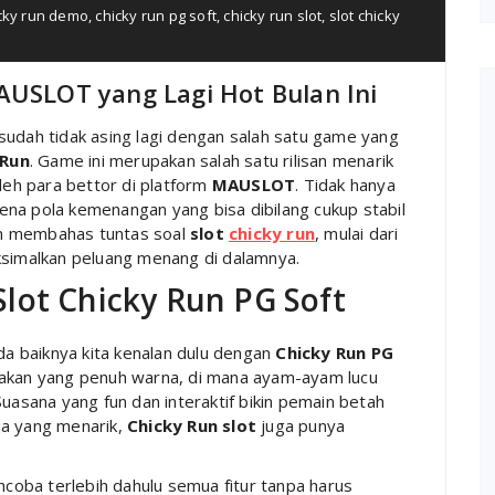
cky run demo
,
chicky run pg soft
,
chicky run slot
,
slot chicky
AUSLOT yang Lagi Hot Bulan Ini
sudah tidak asing lagi dengan salah satu game yang
 Run
. Game ini merupakan salah satu rilisan menarik
oleh para bettor di platform
MAUSLOT
. Tidak hanya
arena pola kemenangan yang bisa dibilang cukup stabil
kan membahas tuntas soal
slot
chicky run
, mulai dari
ksimalkan peluang menang di dalamnya.
lot Chicky Run PG Soft
 baiknya kita kenalan dulu dengan
Chicky Run PG
nakan yang penuh warna, di mana ayam-ayam lucu
Suasana yang fun dan interaktif bikin pemain betah
ja yang menarik,
Chicky Run slot
juga punya
ncoba terlebih dahulu semua fitur tanpa harus