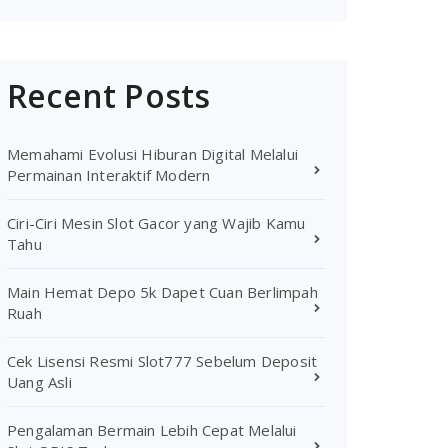
Recent Posts
Memahami Evolusi Hiburan Digital Melalui
Permainan Interaktif Modern
Ciri-Ciri Mesin Slot Gacor yang Wajib Kamu
Tahu
Main Hemat Depo 5k Dapet Cuan Berlimpah
Ruah
Cek Lisensi Resmi Slot777 Sebelum Deposit
Uang Asli
Pengalaman Bermain Lebih Cepat Melalui