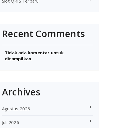
Slot QRIS Terbaru
Recent Comments
Tidak ada komentar untuk
ditampilkan.
Archives
Agustus 2026
Juli 2026