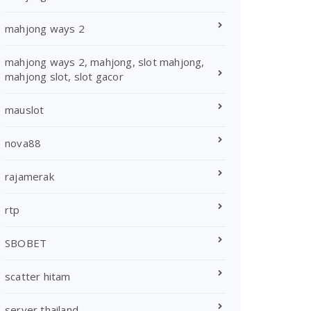
mahjong ways 2
mahjong ways 2, mahjong, slot mahjong,
mahjong slot, slot gacor
mauslot
nova88
rajamerak
rtp
SBOBET
scatter hitam
server thailand