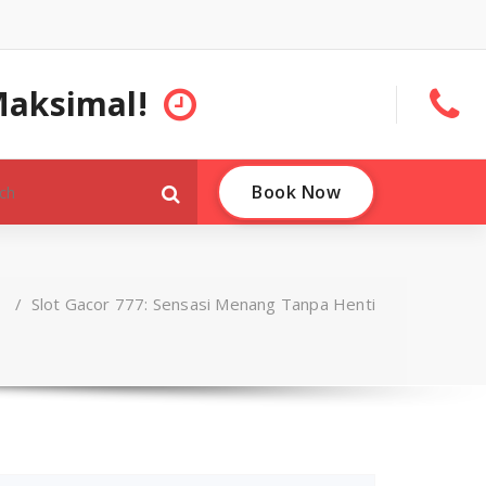
Maksimal!
Book Now
7
/
Slot Gacor 777: Sensasi Menang Tanpa Henti