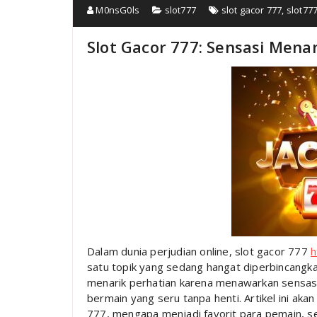
M0nsG0ls
slot777
slot gacor 777
,
slot77
Slot Gacor 777: Sensasi Mena
Dalam dunia perjudian online, slot gacor 777
h
satu topik yang sedang hangat diperbincangka
menarik perhatian karena menawarkan sensa
bermain yang seru tanpa henti. Artikel ini ak
777, mengapa menjadi favorit para pemain, se