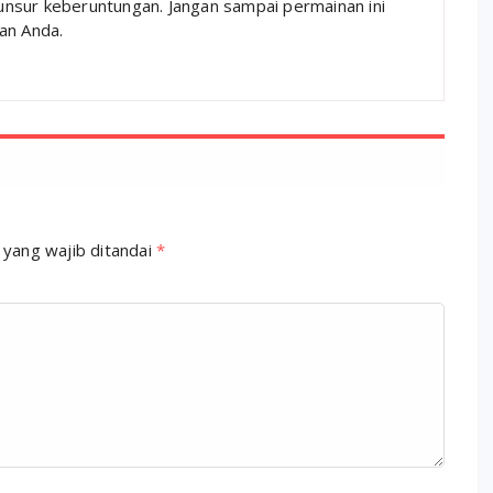
nsur keberuntungan. Jangan sampai permainan ini
an Anda.
 yang wajib ditandai
*