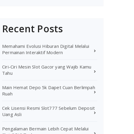
Recent Posts
Memahami Evolusi Hiburan Digital Melalui
Permainan Interaktif Modern
Ciri-Ciri Mesin Slot Gacor yang Wajib Kamu
Tahu
Main Hemat Depo 5k Dapet Cuan Berlimpah
Ruah
Cek Lisensi Resmi Slot777 Sebelum Deposit
Uang Asli
Pengalaman Bermain Lebih Cepat Melalui