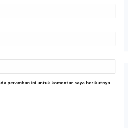
ada peramban ini untuk komentar saya berikutnya.