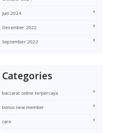
Juni 2024
Desember 2022
September 2022
Categories
baccarat online terpercaya
bonus new member
care